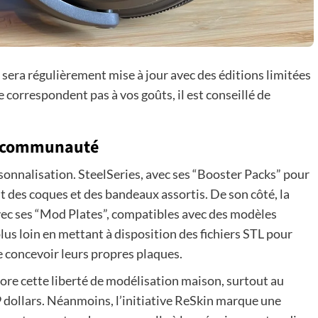
et
le
cap
des
80
 sera régulièrement mise à jour avec des éditions limitées
dollars
e correspondent pas à vos goûts, il est conseillé de
la communauté
rsonnalisation. SteelSeries, avec ses “Booster Packs” pour
t des coques et des bandeaux assortis. De son côté, la
ec ses “Mod Plates”, compatibles avec des modèles
s loin en mettant à disposition des fichiers STL pour
e concevoir leurs propres plaques.
core cette liberté de modélisation maison, surtout au
9 dollars. Néanmoins, l’initiative ReSkin marque une