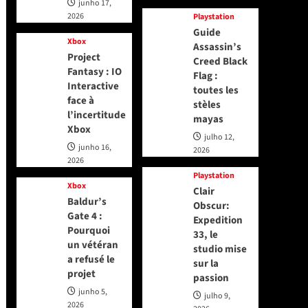
junho 17,
2026
Playstation
Guide
Xbox
Assassin’s
Project
Creed Black
Fantasy : IO
Flag :
Interactive
toutes les
face à
stèles
l’incertitude
mayas
Xbox
julho 12,
junho 16,
2026
2026
Playstation
Xbox
Clair
Baldur’s
Obscur:
Gate 4 :
Expedition
Pourquoi
33, le
un vétéran
studio mise
a refusé le
sur la
projet
passion
junho 5,
julho 9,
2026