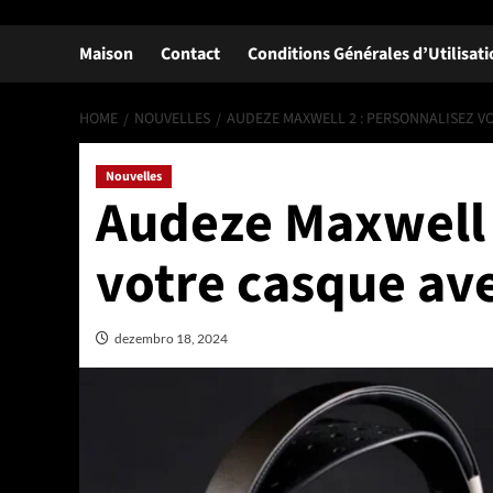
Maison
Contact
Conditions Générales d’Utilisat
HOME
NOUVELLES
AUDEZE MAXWELL 2 : PERSONNALISEZ V
Nouvelles
Audeze Maxwell 
votre casque av
dezembro 18, 2024