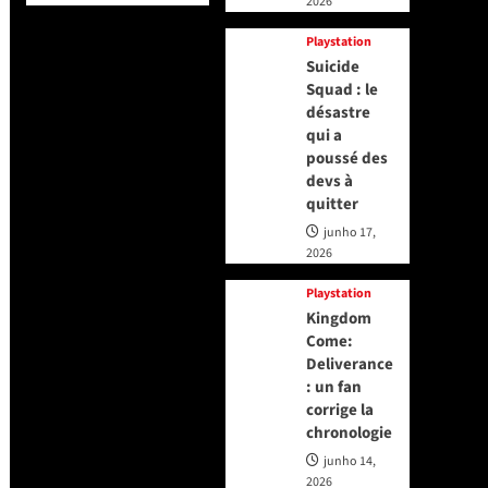
2026
Playstation
Suicide
Squad : le
désastre
qui a
poussé des
devs à
quitter
junho 17,
2026
Playstation
Kingdom
Come:
Deliverance
: un fan
corrige la
chronologie
junho 14,
2026