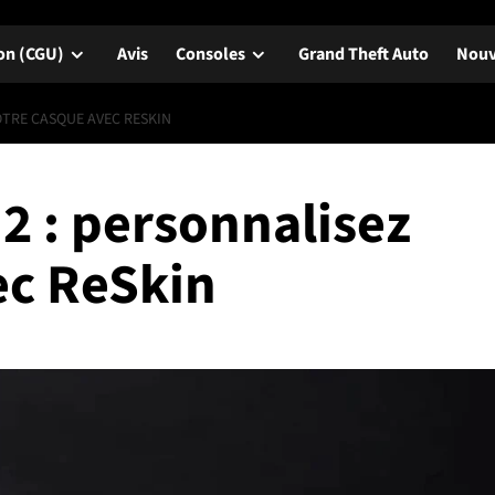
ion (CGU)
Avis
Consoles
Grand Theft Auto
Nouv
OTRE CASQUE AVEC RESKIN
2 : personnalisez
ec ReSkin
Avis