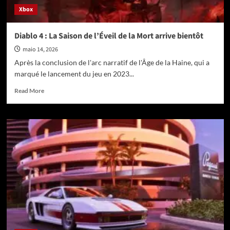
Xbox
Diablo 4 : La Saison de l’Éveil de la Mort arrive bientôt
maio 14, 2026
Après la conclusion de l'arc narratif de l'Âge de la Haine, qui a
marqué le lancement du jeu en 2023...
Read
Read More
more
about
Diablo
4
:
La
Saison
de
l’Éveil
de
la
Mort
arrive
bientôt