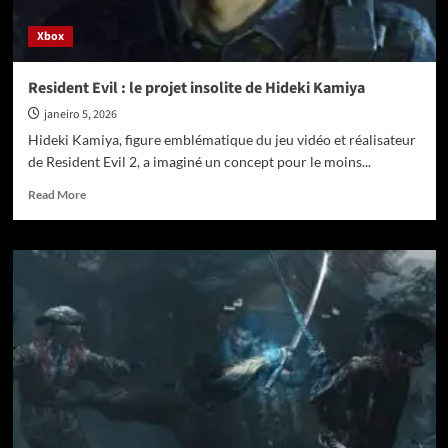
août
Xbox
Resident Evil : le projet insolite de Hideki Kamiya
janeiro 5, 2026
Hideki Kamiya, figure emblématique du jeu vidéo et réalisateur
de Resident Evil 2, a imaginé un concept pour le moins...
Read
Read More
more
about
Resident
Evil
:
le
projet
insolite
de
Hideki
Kamiya