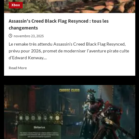
Xbox
Assassin’s Creed Black Flag Resynced : tous les
changements
novembro 23, 2025
Le remake très attendu Assassin’s Creed Black Flag Resynced,
prévu pour 2026, promet de moderniser l’aventure pirate culte
d’Edward Kenway....
Read
Read More
more
about
Assassin’s
Creed
Black
Flag
Resynced
:
tous
les
changements