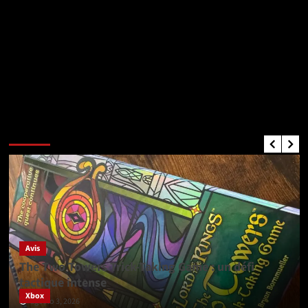
Critiques de Jeux
Avis
The Two Towers Trick-Taking Game : un défi
tactique intense
Xbox
agosto 3, 2026