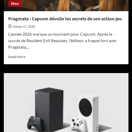
Xbox
Pragmata : Capcom dévoile les secrets de son action-jeu
março 17, 2026
L'année 2026 marque un tournant pour Capcom. Après le
succès de Resident Evil Requiem, l'éditeur a frappé fort avec
Pragmata,...
Read
Read More
more
about
Pragmata
:
Capcom
dévoile
les
secrets
de
son
action-
jeu