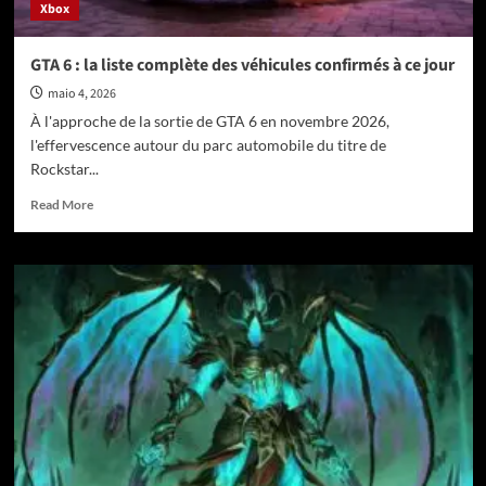
Xbox
GTA 6 : la liste complète des véhicules confirmés à ce jour
maio 4, 2026
À l'approche de la sortie de GTA 6 en novembre 2026,
l'effervescence autour du parc automobile du titre de
Rockstar...
Read
Read More
more
about
GTA
6
:
la
liste
complète
des
véhicules
confirmés
à
ce