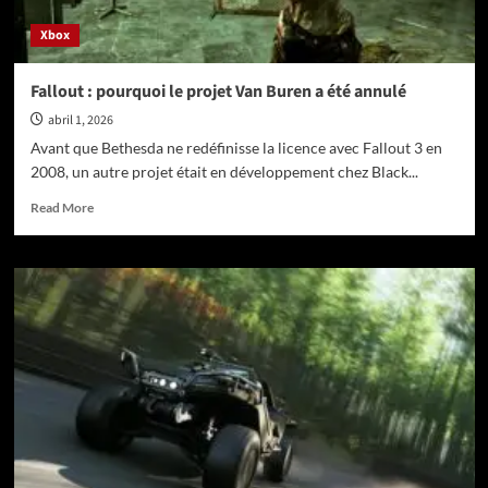
Xbox
Fallout : pourquoi le projet Van Buren a été annulé
abril 1, 2026
Avant que Bethesda ne redéfinisse la licence avec Fallout 3 en
2008, un autre projet était en développement chez Black...
Read
Read More
more
about
Fallout
:
pourquoi
le
projet
Van
Buren
a
été
annulé