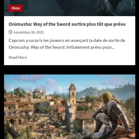
Xbox
Onimusha: Way of the Sword sortira plus tôt que prévu
novembro 30, 2025
Capcom a surpris les joueurs en avançant la date de sortie de
Onimusha: Way of the Sword. Initialement prévu pour...
Read
Read More
more
about
Onimusha:
Way
of
the
Sword
sortira
plus
tôt
que
prévu