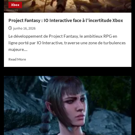
Xbox
Project Fantasy : IO Interactive face à l’incertitude Xbox
junho 16, 2026
Le développement de Project Fantasy, le ambitieux RPG en
ligne porté par IO Interactive, traverse une zone de turbulences
majeure....
Read
Read More
more
about
Project
Fantasy
:
IO
Interactive
face
à
l’incertitude
Xbox