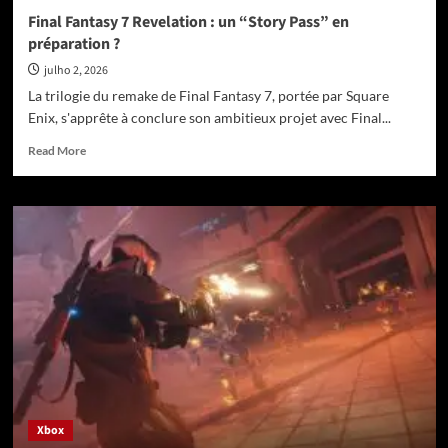
Final Fantasy 7 Revelation : un “Story Pass” en
préparation ?
julho 2, 2026
La trilogie du remake de Final Fantasy 7, portée par Square
Enix, s'apprête à conclure son ambitieux projet avec Final...
Read
Read More
more
about
Final
Fantasy
7
Revelation
:
un
“Story
Pass”
en
préparation
?
Xbox