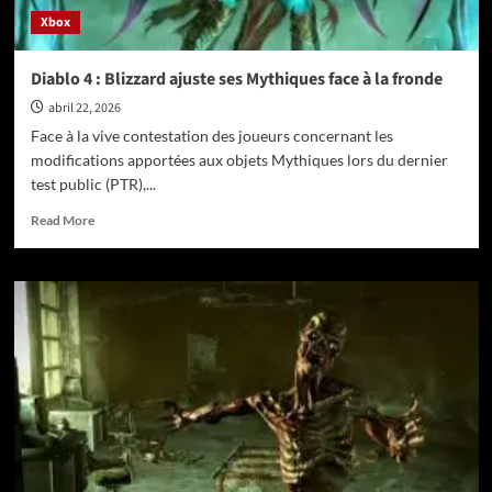
jour
Xbox
Diablo 4 : Blizzard ajuste ses Mythiques face à la fronde
abril 22, 2026
Face à la vive contestation des joueurs concernant les
modifications apportées aux objets Mythiques lors du dernier
test public (PTR),...
Read
Read More
more
about
Diablo
4
:
Blizzard
ajuste
ses
Mythiques
face
à
la
fronde