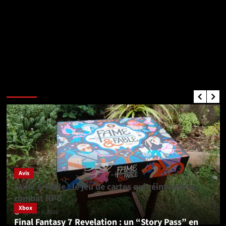
Critiques de Jeux
Avis
Fame & Fable : le jeu de cartes qui réinvente le
combat RPG
Xbox
agosto 9, 2026
Final Fantasy 7 Revelation : un “Story Pass” en