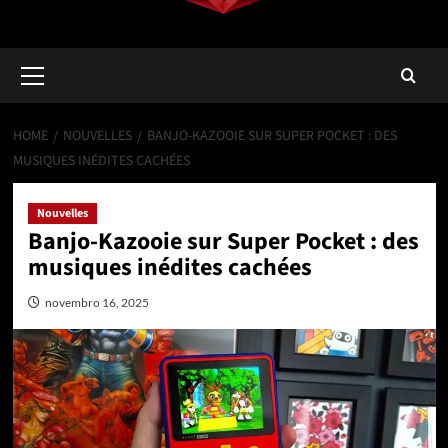
Primary
Menu
HOME
NOUVELLES
BANJO-KAZOOIE SUR SUPER POCKET : DES
MUSIQUES INÉDITES CACHÉES
Nouvelles
Banjo-Kazooie sur Super Pocket : des
musiques inédites cachées
novembro 16, 2025