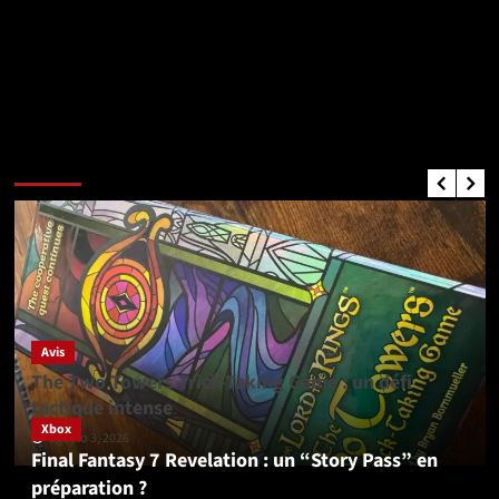
Critiques de Jeux
Avis
The Two Towers Trick-Taking Game : un défi
tactique intense
Xbox
agosto 3, 2026
Final Fantasy 7 Revelation : un “Story Pass” en
préparation ?