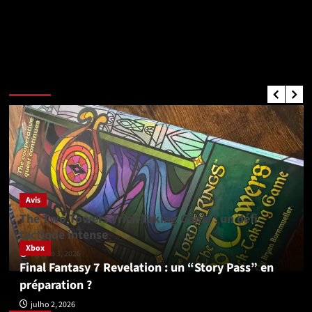
Critiques de Jeux
Avis
The Two Towers Trick-Taking Game : un défi
tactique intense
Xbox
agosto 3, 2026
Final Fantasy 7 Revelation : un “Story Pass” en
préparation ?
Xbox
julho 2, 2026