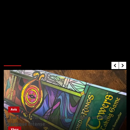
Critiques de Jeux
Avis
The Two Towers Trick-Taking Game : un défi
tactique intense
Xbox