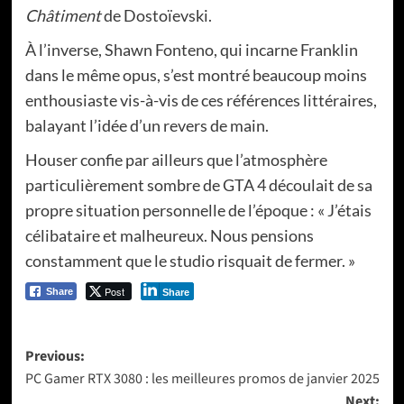
Châtiment
de Dostoïevski.
À l’inverse, Shawn Fonteno, qui incarne Franklin
dans le même opus, s’est montré beaucoup moins
enthousiaste vis-à-vis de ces références littéraires,
balayant l’idée d’un revers de main.
Houser confie par ailleurs que l’atmosphère
particulièrement sombre de GTA 4 découlait de sa
propre situation personnelle de l’époque : « J’étais
célibataire et malheureux. Nous pensions
constamment que le studio risquait de fermer. »
Post
Share
Share
Post
Previous:
PC Gamer RTX 3080 : les meilleures promos de janvier 2025
navigation
Next: