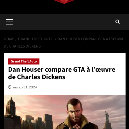
Primary
Menu
HOME
GRAND THEFT AUTO
DAN HOUSER COMPARE GTA À L’ŒUVRE
DE CHARLES DICKENS
Grand Theft Auto
Dan Houser compare GTA à l’œuvre
de Charles Dickens
março 31, 2024