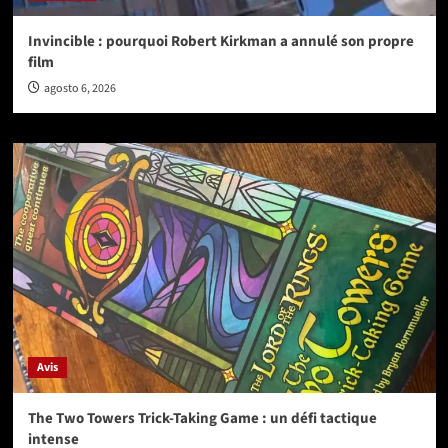
Invincible : pourquoi Robert Kirkman a annulé son propre
film
agosto 6, 2026
Avis
The Two Towers Trick-Taking Game : un défi tactique
intense