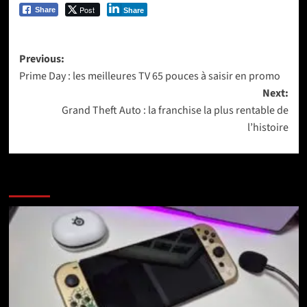
Post
Share
Share
Post
Previous:
Prime Day : les meilleures TV 65 pouces à saisir en promo
navigation
Next:
Grand Theft Auto : la franchise la plus rentable de
l’histoire
More Stories