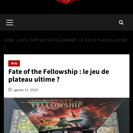
Primary
Menu
HOME
AVIS
FATE OF THE FELLOWSHIP : LE JEU DE PLATEAU ULTIME
?
Avis
Fate of the Fellowship : le jeu de
plateau ultime ?
agosto 11, 2025