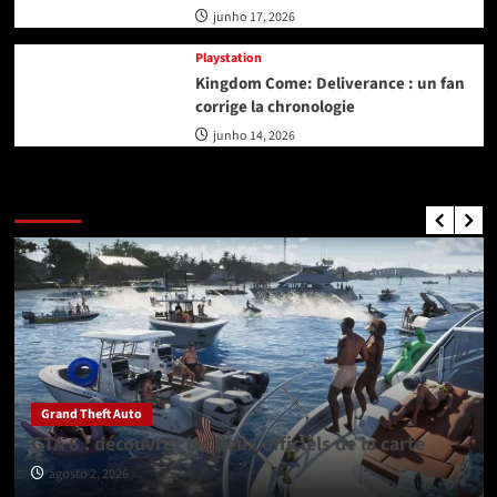
junho 17, 2026
Playstation
Kingdom Come: Deliverance : un fan
corrige la chronologie
junho 14, 2026
GTA Nouvelles
Grand Theft Auto
GTA 6 : découvrez les lieux officiels de la carte
agosto 2, 2026