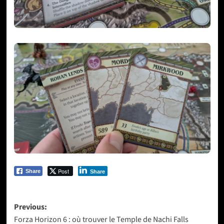
Post
Share
Share
Post
Previous:
Forza Horizon 6 : où trouver le Temple de Nachi Falls