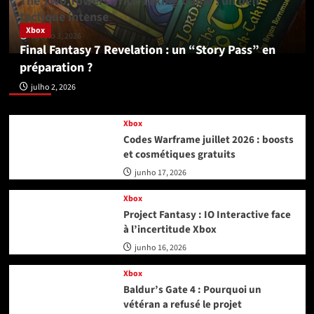
The Two Towers Trick-Taking Game : un défi
tactique intense
Xbox
agosto 3, 2026
Final Fantasy 7 Revelation : un “Story Pass” en
préparation ?
Xbox
julho 2, 2026
Xbox
Codes Warframe juillet 2026 : boosts
et cosmétiques gratuits
junho 17, 2026
Xbox
Project Fantasy : IO Interactive face
à l’incertitude Xbox
junho 16, 2026
Xbox
Baldur’s Gate 4 : Pourquoi un
vétéran a refusé le projet