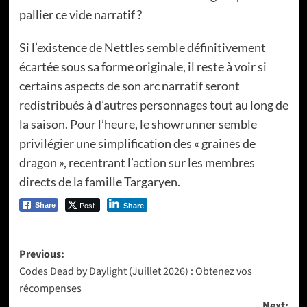
pallier ce vide narratif ?
Si l’existence de Nettles semble définitivement
écartée sous sa forme originale, il reste à voir si
certains aspects de son arc narratif seront
redistribués à d’autres personnages tout au long de
la saison. Pour l’heure, le showrunner semble
privilégier une simplification des « graines de
dragon », recentrant l’action sur les membres
directs de la famille Targaryen.
Post
Share
Share
Post
Previous:
Codes Dead by Daylight (Juillet 2026) : Obtenez vos
navigation
récompenses
Next: