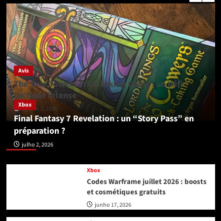
Avis
The Two Towers Trick-Taking Game : un défi
tactique intense
Xbox
agosto 3, 2026
Final Fantasy 7 Revelation : un “Story Pass” en
préparation ?
Xbox
julho 2, 2026
Xbox
Codes Warframe juillet 2026 : boosts
et cosmétiques gratuits
junho 17, 2026