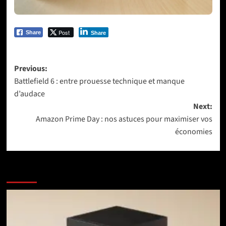
Post
Share
Share
Post
Previous:
Battlefield 6 : entre prouesse technique et manque
navigation
d’audace
Next:
Amazon Prime Day : nos astuces pour maximiser vos
économies
More Stories