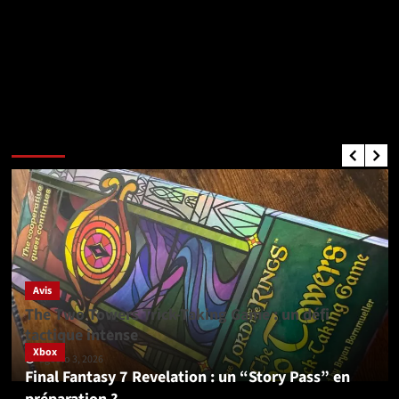
Critiques de Jeux
Avis
The Two Towers Trick-Taking Game : un défi
tactique intense
Xbox
agosto 3, 2026
Final Fantasy 7 Revelation : un “Story Pass” en