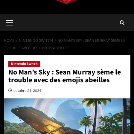
Primary
Menu
HOME
NINTENDO SWITCH
NO MAN’S SKY : SEAN MURRAY SÈME LE
TROUBLE AVEC DES EMOJIS ABEILLES
Nintendo Switch
No Man’s Sky : Sean Murray sème le
trouble avec des emojis abeilles
outubro 21, 2024