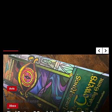
Critiques de Jeux
Avis
The Two Towers Trick-Taking Game : un défi
tactique intense
Xbox
agosto 3, 2026