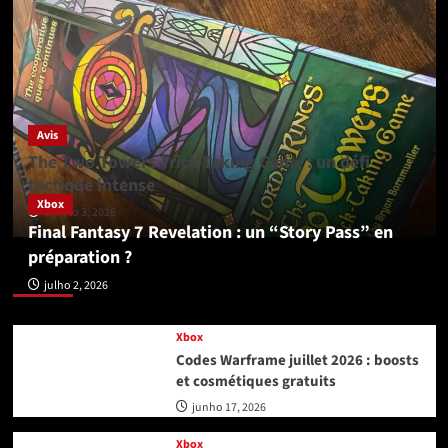
Avis
The Two Towers Trick-Taking Game : un défi
tactique intense
Xbox
agosto 3, 2026
Final Fantasy 7 Revelation : un “Story Pass” en
préparation ?
Xbox
julho 2, 2026
Xbox
Codes Warframe juillet 2026 : boosts
et cosmétiques gratuits
junho 17, 2026
Xbox