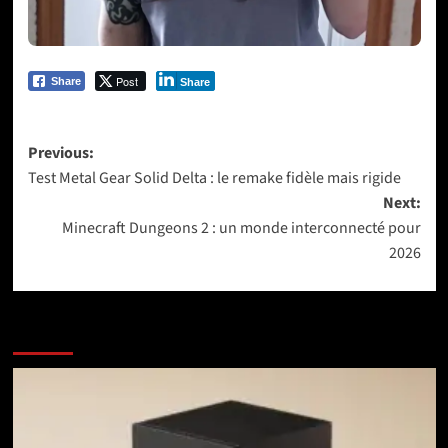
Post
Share
Share
Post
Previous:
Test Metal Gear Solid Delta : le remake fidèle mais rigide
navigation
Next:
Minecraft Dungeons 2 : un monde interconnecté pour
2026
More Stories