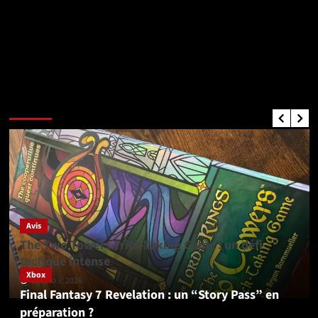
Critiques de Jeux
Avis
The Two Towers Trick-Taking Game : un défi
tactique intense
Xbox
agosto 3, 2026
Final Fantasy 7 Revelation : un “Story Pass” en
préparation ?