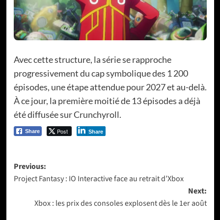
Avec cette structure, la série se rapproche
progressivement du cap symbolique des 1 200
épisodes, une étape attendue pour 2027 et au-delà.
À ce jour, la première moitié de 13 épisodes a déjà
été diffusée sur Crunchyroll.
Post
Share
Share
Post
Previous:
Project Fantasy : IO Interactive face au retrait d’Xbox
navigation
Next:
Xbox : les prix des consoles explosent dès le 1er août