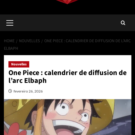
Primary
Menu
HOME
NOUVELLES
ONE PIECE : CALENDRIER DE DIFFUSION DE L’ARC
ELBAPH
Nouvelles
One Piece : calendrier de diffusion de
l’arc Elbaph
fevereiro 26, 2026