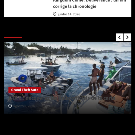
Kingdom Come: Deliverance : un fan
corrige la chronologie
junho 14, 2026
GTA Nouvelles
Grand Theft Auto
GTA 6 : découvrez les lieux officiels de la carte
agosto 2, 2026
Vérifiez avant de partir