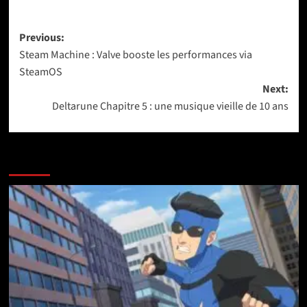
Post
Previous:
Steam Machine : Valve booste les performances via
navigation
SteamOS
Next:
Deltarune Chapitre 5 : une musique vieille de 10 ans
More Stories