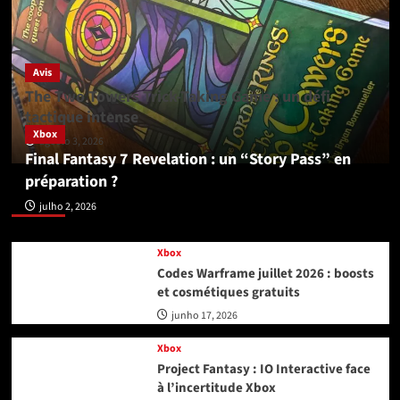
Avis
The Two Towers Trick-Taking Game : un défi
tactique intense
Xbox
agosto 3, 2026
Final Fantasy 7 Revelation : un “Story Pass” en
préparation ?
Xbox
julho 2, 2026
Xbox
Codes Warframe juillet 2026 : boosts
et cosmétiques gratuits
junho 17, 2026
Xbox
Project Fantasy : IO Interactive face
à l’incertitude Xbox