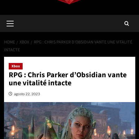
Primary
Menu
HOME
XBOX
RPG : CHRIS PARKER D’OBSIDIAN VANTE UNE VITALITÉ
INTACTE
Xbox
RPG : Chris Parker d’Obsidian vante
une vitalité intacte
agosto 22, 2023