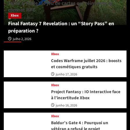
Fame & Fable : le jeu de cartes qui réinvente le
combat RPG
Xbox
agosto 9, 2026
Final Fantasy 7 Revelation : un “Story Pass” en
préparation ?
Xbox
julho 2, 2026
Xbox
Codes Warframe juillet 2026 : boosts
et cosmétiques gratuits
junho 17, 2026
Xbox
Project Fantasy : IO Interactive face
à l’incertitude Xbox
junho 16, 2026
Xbox
Baldur’s Gate 4 : Pourquoi un
vétéran a refusé le projet