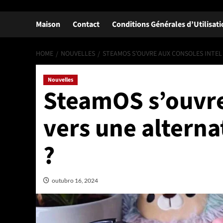
Maison
Contact
Conditions Générales d’Utilisat
HOME
NOUVELLES
STEAMOS S’OUVRE AUX CONSOLES INTEL 
Nouvelles
SteamOS s’ouvre 
vers une altern
?
outubro 16, 2024