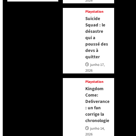
2026
Playstation
Suicide
Squad : le
désastre
qui a
poussé des
devs à
quitter
junho 17,
2026
Playstation
Kingdom
Come:
Deliverance
: un fan
corrige la
chronologie
junho 14,
2026