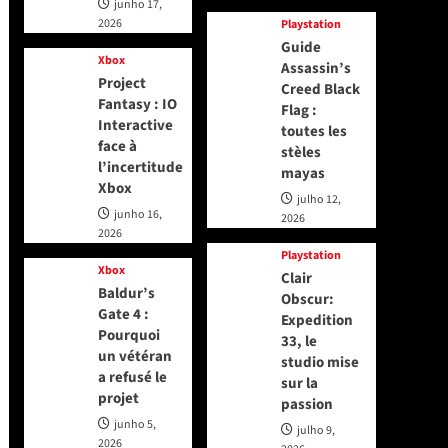
junho 17,
2026
Playstation
Guide
Xbox
Assassin’s
Project
Creed Black
Fantasy : IO
Flag :
Interactive
toutes les
face à
stèles
l’incertitude
mayas
Xbox
julho 12,
junho 16,
2026
2026
Playstation
Xbox
Clair
Baldur’s
Obscur:
Gate 4 :
Expedition
Pourquoi
33, le
un vétéran
studio mise
a refusé le
sur la
projet
passion
junho 5,
julho 9,
2026