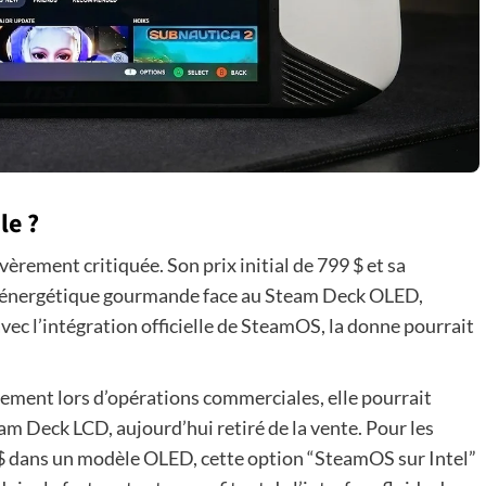
et
le
cap
des
80
dollars
le ?
rement critiquée. Son prix initial de 799 $ et sa
 énergétique gourmande face au Steam Deck OLED,
ec l’intégration officielle de SteamOS, la donne pourrait
quement lors d’opérations commerciales, elle pourrait
m Deck LCD, aujourd’hui retiré de la vente. Pour les
 $ dans un modèle OLED, cette option “SteamOS sur Intel”