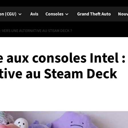
ion (CGU)
Avis
Consoles
Grand Theft Auto
Nouv
: VERS UNE ALTERNATIVE AU STEAM DECK ?
aux consoles Intel :
ative au Steam Deck
Avis