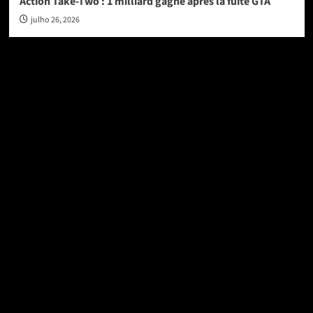
Action Take-Two : 1 milliard gagné après la fuite GTA
julho 26, 2026