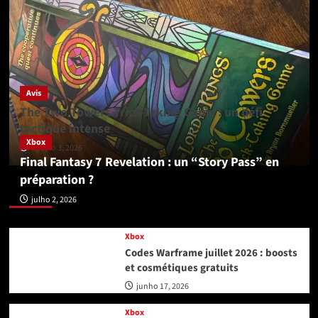
Avis
The Two Towers Trick-Taking Game : un défi
tactique intense
Xbox
agosto 3, 2026
Final Fantasy 7 Revelation : un “Story Pass” en
préparation ?
Xbox
julho 2, 2026
Xbox
Codes Warframe juillet 2026 : boosts
et cosmétiques gratuits
junho 17, 2026
Xbox