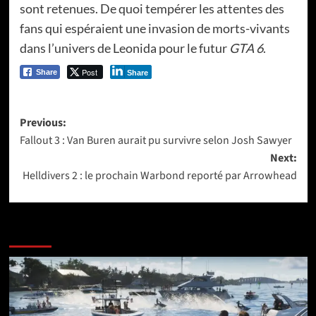
sont retenues. De quoi tempérer les attentes des
fans qui espéraient une invasion de morts-vivants
dans l’univers de Leonida pour le futur
GTA 6
.
Post
Share
Share
Post
Previous:
Fallout 3 : Van Buren aurait pu survivre selon Josh Sawyer
navigation
Next:
Helldivers 2 : le prochain Warbond reporté par Arrowhead
More Stories